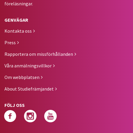
föreläsningar.
GENVÄGAR
Kontakta oss
Press
Rapportera om missförhållanden
Våra anmälningsvillkor
Om webbplatsen
About Studiefrämjandet
FÖLJ OSS
Följ oss på facebook
Följ oss på instagra
Följ oss på yout