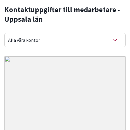
Våra kontor
Kontaktuppgifter till medarbetare -
Uppsala län
Verksamhetslokaler
Avdelningsråd
Alla våra kontor
Fakturering