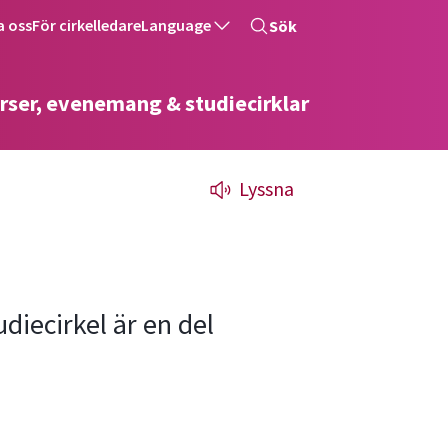
a oss
För cirkelledare
Language
Sök
rser, evenemang & studiecirklar
Lyssna
diecirkel är en del