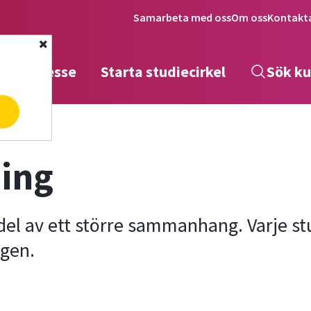
Samarbeta med oss
Om oss
Kontakt
Stäng
tta intresse
Starta studiecirkel
Sök ku
a
ng
ing
del av ett större sammanhang. Varje stu
ngen.