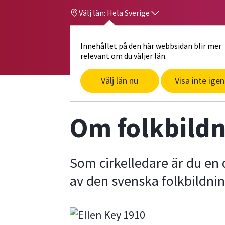
Välj län:
Hela Sverige
Innehållet på den här webbsidan blir mer
Hi
Gå till studiefrämjandets startsid
relevant om du väljer län.
Välj län nu
Visa inte igen
Start
För cirkelledare
Om folkbildni
Om folkbildn
Som cirkelledare är du en 
av den svenska folkbildni