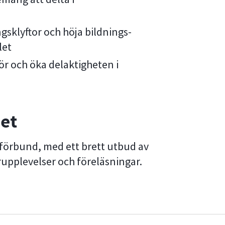
ngsklyftor och höja bildnings-
let
 för och öka delaktigheten i
et
ieförbund, med ett brett utbud av
urupplevelser och föreläsningar.