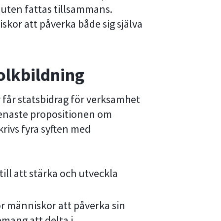
luten fattas tillsammans.
iskor att påverka både sig själva
olkbildning
får statsbidrag för verksamhet
senaste propositionen om
krivs fyra syften med
ill att stärka och utveckla
 för människor att påverka sin
mang att delta i