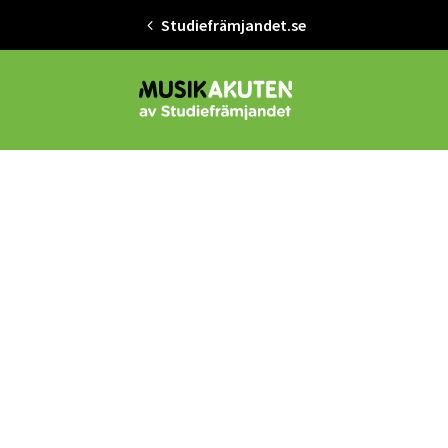
Studiefrämjandet.se
Gå till studiefrämjandets startsid
Musikakuten
Första hjälpen för dig so