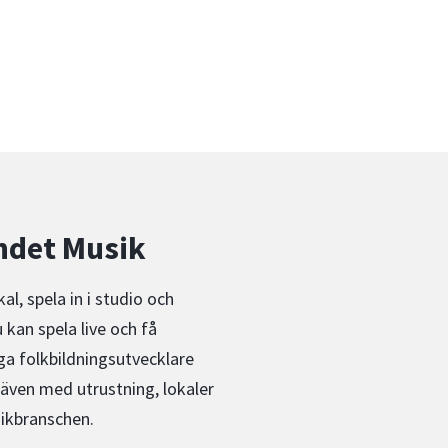
ndet Musik
al, spela in i studio och
 kan spela live och få
ga folkbildningsutvecklare
 även med utrustning, lokaler
sikbranschen.