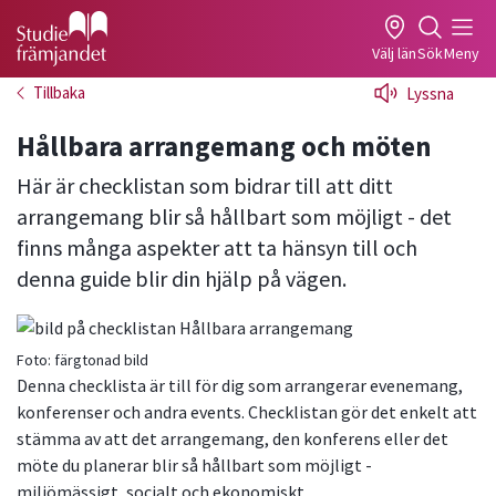
Gå till studiefrämjandets startsida
Välj län
Sök
Meny
Tillbaka
Lyssna
Hållbara arrangemang och möten
Här är checklistan som bidrar till att ditt
arrangemang blir så hållbart som möjligt - det
finns många aspekter att ta hänsyn till och
denna guide blir din hjälp på vägen.
Foto:
färgtonad bild
Denna checklista är till för dig som arrangerar evenemang,
konferenser och andra events.
Checklistan gör det enkelt att
stämma av att det
arrangemang,
den konferens eller det
möte du planerar blir så hållbart som möjligt -
miljömässigt, socialt och ekonomiskt.