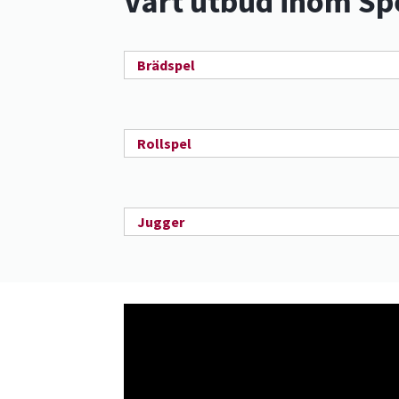
Vårt utbud inom Sp
Brädspel
Rollspel
Jugger