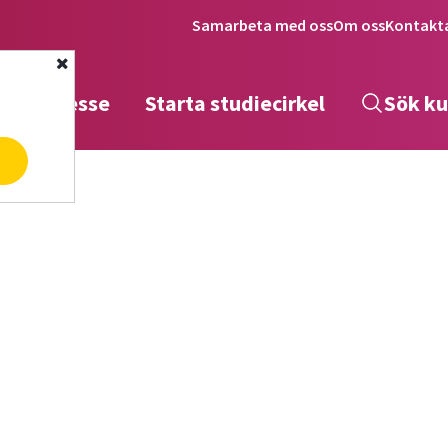
Samarbeta med oss
Om oss
Kontakt
Stäng
tta intresse
Starta studiecirkel
Sök ku
a