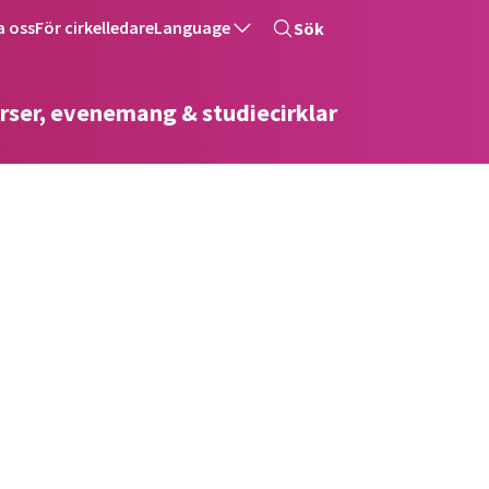
a oss
För cirkelledare
Language
Sök
rser, evenemang & studiecirklar