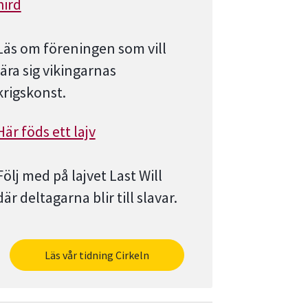
hird
Läs om föreningen som vill
lära sig vikingarnas
krigskonst.
Här föds ett lajv
Följ med på lajvet Last Will
där deltagarna blir till slavar.
Läs vår tidning Cirkeln