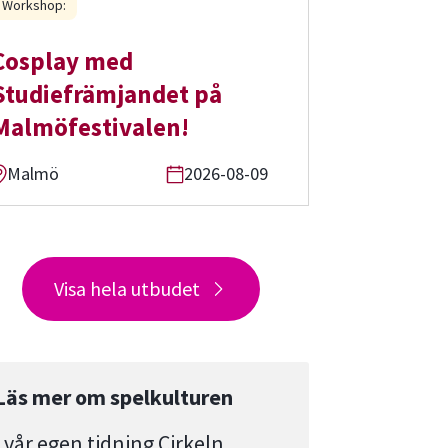
Workshop:
Cosplay med
Studiefrämjandet på
Malmöfestivalen!
Malmö
2026-08-09
Visa hela utbudet
Läs mer om spelkulturen
I vår egen tidning Cirkeln