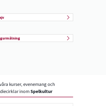
ajv
igurmålning
 våra kurser, evenemang och
diecirklar inom
Spelkultur