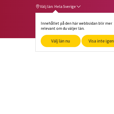
Välj län:
Hela Sverige
Innehållet på den här webbsidan blir mer
Hi
Gå till studiefrämjandets startsid
relevant om du väljer län.
Välj län nu
Visa inte igen