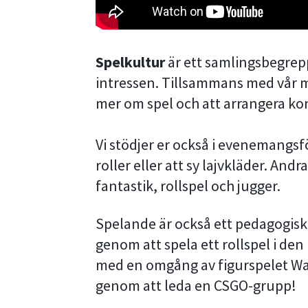
Spelkultur
är ett samlingsbegre
intressen. Tillsammans med vår
mer om spel och att arrangera konv
Vi stödjer er också i evenemangsf
roller eller att sy lajvkläder. An
fantastik, rollspel och jugger.
Spelande är också ett pedagogiskt
genom att spela ett rollspel i den
med en omgång av figurspelet War
genom att leda en CSGO-grupp!