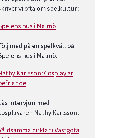
skriver vi ofta om spelkultur:
Spelens hus i Malmö
Följ med på en spelkväll på
Spelens hus i Malmö.
Nathy Karlsson: Cosplay är
befriande
Läs intervjun med
cosplayaren Nathy Karlsson.
Våldsamma cirklar i Västgöta