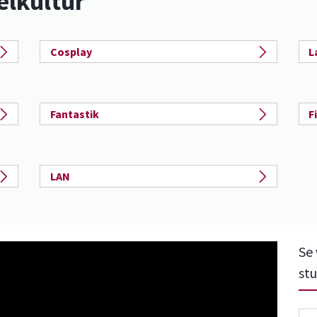
elkultur
Cosplay
L
Fantastik
F
LAN
Se
stu