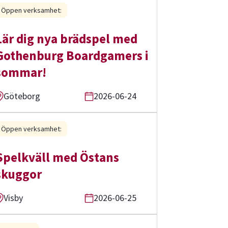
Öppen verksamhet:
Lär dig nya brädspel med
Gothenburg Boardgamers i
sommar!
Göteborg
2026-06-24
Öppen verksamhet:
Spelkväll med Östans
skuggor
Visby
2026-06-25