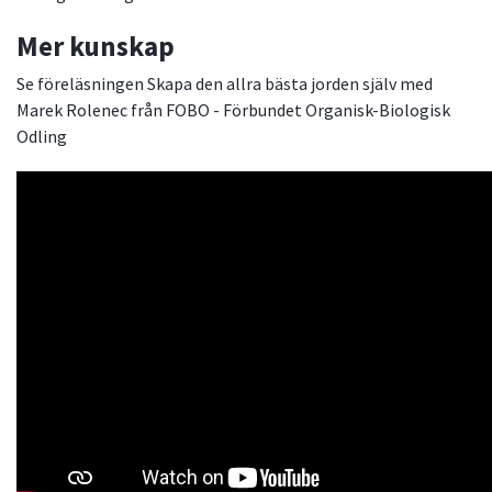
Mer kunskap
Se föreläsningen Skapa den allra bästa jorden själv med
Marek Rolenec från FOBO - Förbundet Organisk-Biologisk
Odling