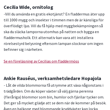
Cecilia Wide, ornitolog
-Vill du använda en gratis ekotjänst? En fladdermus äter upp
till 1000 mygg och insekter i timmen men de är känsliga för
överflödigt ljus. Vill du få hjälp med myggbekämpningen så
ska du släcka lamporna utomhus på natten och bygga en
fladdermusholk. Ett alternativ kan vara att installera
rörelsestyrd belysning eftersom lampan slocknar om ingen
befinner sig i närheten.
Se en föreläsning av Cecilias om fladdermöss
Ankie Rauséus, verksamhetsledare Hopajola
- Låt de vilda blommorna få utrymme att växa någonstans i
trädgården. Om du köper växter så välj gärna perenna
(fleråriga) blommor som bin, humlor och fjärilar tycker om.
Det ger så mycket glädje att se dem när de kommer på besök.
Även en balkong med blommande kryddväxter kan locka