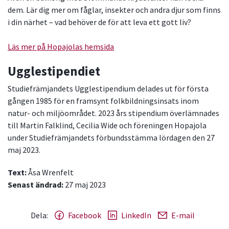
dem. Lär dig mer om fåglar, insekter och andra djur som finns
i din närhet – vad behöver de för att leva ett gott liv?
Läs mer på Hopajolas hemsida
Ugglestipendiet
Studiefrämjandets Ugglestipendium delades ut för första
gången 1985 för en framsynt folk­bildningsinsats inom
natur­- och miljöområdet. 2023 års stipendium överlämnades
till Martin Falklind, Cecilia Wide och föreningen Hopajola
under Studiefrämjandets förbundsstämma lördagen den 27
maj 2023.
Text:
Åsa Wrenfelt
Senast ändrad:
27 maj 2023
Dela:
Facebook
LinkedIn
E-mail