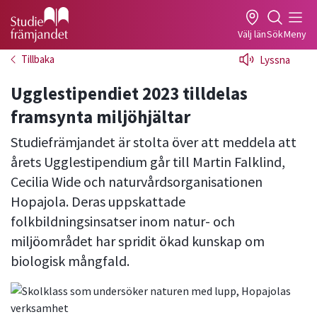
Gå till studiefrämjandets startsida
Välj län
Sök
Meny
Tillbaka
Lyssna
Ugglestipendiet 2023 tilldelas
framsynta miljöhjältar
Studiefrämjandet är stolta över att meddela att
årets Ugglestipendium går till Martin Falklind,
Cecilia Wide och naturvårdsorganisationen
Hopajola. Deras uppskattade
folkbildningsinsatser inom natur- och
miljöområdet har spridit ökad kunskap om
biologisk mångfald.