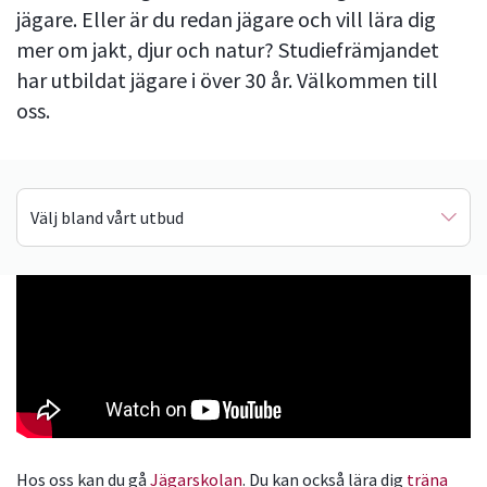
jägare. Eller är du redan jägare och vill lära dig
mer om jakt, djur och natur? Studiefrämjandet
har utbildat jägare i över 30 år. Välkommen till
oss.
Välj bland vårt utbud
Jägarskolan
Eftersök & viltspår
Viltvård
GPS-teknik
Jaktledarutbildning
Hos oss kan du gå
Jägarskolan
. Du kan också lära dig
träna