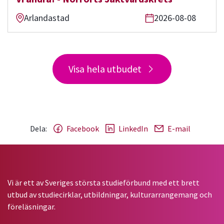
Arlandastad
2026-08-08
Visa hela utbudet
Dela:
Facebook
LinkedIn
E-mail
Gå till studiefrämjandets startsida
Vi är ett av Sveriges största studieförbund med ett brett
utbud av studiecirklar, utbildningar, kulturarrangemang och
föreläsningar.