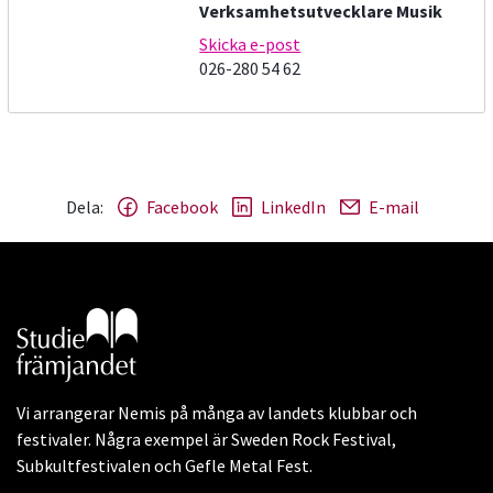
Verksamhetsutvecklare Musik
Skicka e-post
026-280 54 62
Dela:
Facebook
LinkedIn
E-mail
Gå till studiefrämjandets startsida
Vi arrangerar Nemis på många av landets klubbar och
festivaler. Några exempel är Sweden Rock Festival,
Subkultfestivalen och Gefle Metal Fest.