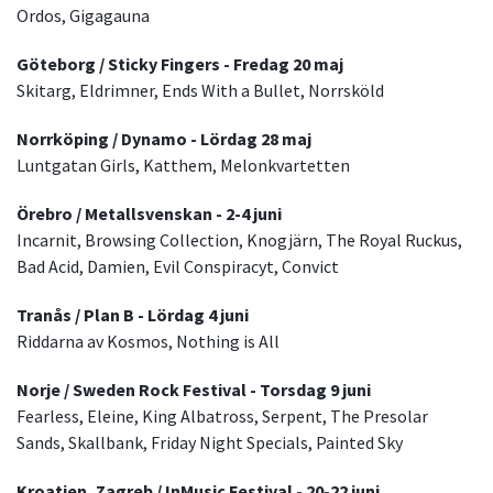
Ordos, Gigagauna
Göteborg / Sticky Fingers - Fredag 20 maj
Skitarg, Eldrimner, Ends With a Bullet, Norrsköld
Norrköping / Dynamo - Lördag 28 maj
Luntgatan Girls, Katthem, Melonkvartetten
Örebro / Metallsvenskan - 2-4 juni
Incarnit, Browsing Collection, Knogjärn, The Royal Ruckus,
Bad Acid, Damien, Evil Conspiracyt, Convict
Tranås / Plan B - Lördag 4 juni
Riddarna av Kosmos, Nothing is All
Norje / Sweden Rock Festival - Torsdag 9 juni
Fearless, Eleine, King Albatross, Serpent, The Presolar
Sands, Skallbank, Friday Night Specials, Painted Sky
Kroatien, Zagreb / InMusic Festival - 20-22 juni