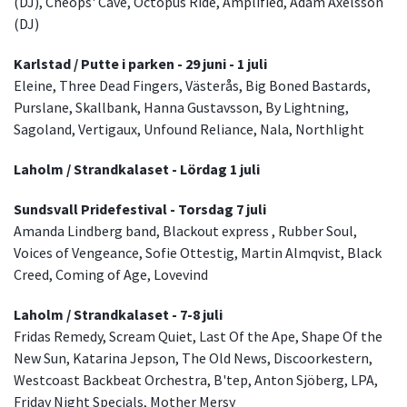
(DJ), Cheops' Cave, Octopus Ride, Amplified, Adam Axelsson
(DJ)
Karlstad / Putte i parken - 29 juni - 1 juli
Eleine, Three Dead Fingers, Västerås, Big Boned Bastards,
Purslane, Skallbank, Hanna Gustavsson, By Lightning,
Sagoland, Vertigaux, Unfound Reliance, Nala, Northlight
Laholm / Strandkalaset - Lördag 1 juli
Sundsvall Pridefestival - Torsdag 7 juli
Amanda Lindberg band, Blackout express , Rubber Soul,
Voices of Vengeance, Sofie Ottestig, Martin Almqvist, Black
Creed, Coming of Age, Lovevind
Laholm / Strandkalaset - 7-8 juli
Fridas Remedy, Scream Quiet, Last Of the Ape, Shape Of the
New Sun, Katarina Jepson, The Old News, Discoorkestern,
Westcoast Backbeat Orchestra, B'tep, Anton Sjöberg, LPA,
Friday Night Specials, Mother Mersy