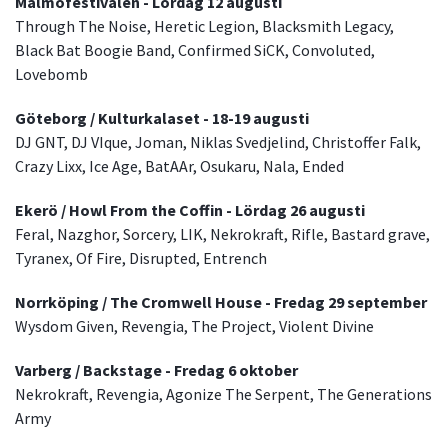
Malmöfestivalen - Lördag 12 augusti
Through The Noise, Heretic Legion, Blacksmith Legacy,
Black Bat Boogie Band, Confirmed SiCK, Convoluted,
Lovebomb
Göteborg / Kulturkalaset - 18-19 augusti
DJ GNT, DJ VIque, Joman, Niklas Svedjelind, Christoffer Falk,
Crazy Lixx, Ice Age, BatAAr, Osukaru, Nala, Ended
Ekerö / Howl From the Coffin - Lördag 26 augusti
Feral, Nazghor, Sorcery, LIK, Nekrokraft, Rifle, Bastard grave,
Tyranex, Of Fire, Disrupted, Entrench
Norrköping / The Cromwell House - Fredag 29 september
Wysdom Given, Revengia, The Project, Violent Divine
Varberg / Backstage - Fredag 6 oktober
Nekrokraft, Revengia, Agonize The Serpent, The Generations
Army