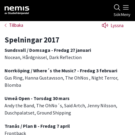
Gå till studiefrämjandets startsida
Sök
Meny
Tillbaka
Lyssna
Spelningar 2017
Sundsvall / Domsaga - Fredag 27 januari
Nocean, Hårdgnissel, Dark Reflection
Norrköping / Where´s the Music? - Fredag 3 februari
Gus Ring, Hanna Gustavsson, The OhNos , Night Terror,
Blomba
Umeå Open - Torsdag 30 mars
Andy the Band, The OhNo´s, Said Artch, Jenny Nilsson,
Duschpalatset, Ground Shipping
Tranås / Plan B - Fredag 7 april
Frontback