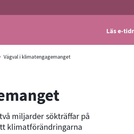
Läs e-tid
a
Vägval i klimatengagemanget
gemanget
två miljarder sökträffar på
tt klimatförändringarna