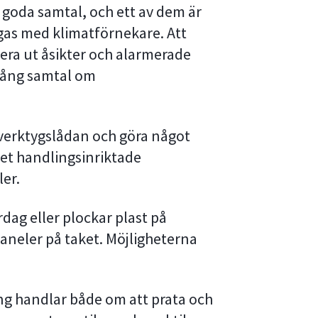
 goda samtal, och ett av dem är
gas med klimatförnekare. Att
unera ut åsikter och alarmerade
igång samtal om
verktygslådan och göra något
det handlingsinriktade
er.
dag eller plockar plast på
paneler på taket. Möjligheterna
ng handlar både om att prata och