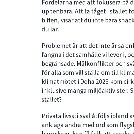
Fördelarna med att fokusera på di
uppenbara. Att ta tåget i stället f
biffen, visar att du inte bara sna
du lär.
Problemet är att det inte är så enke
fångna i det samhälle vi lever i, o
begränsade. Målkonflikter och svå
för alla som vill ställa om till kli
klimatmötet i Doha 2023 kom cirk
inklusive många miljöaktivister. 
stället?
Privata livsstilsval åtföljs ibland
anklaga andra med ord som flygs
barnskam, kan få folk att sparka 