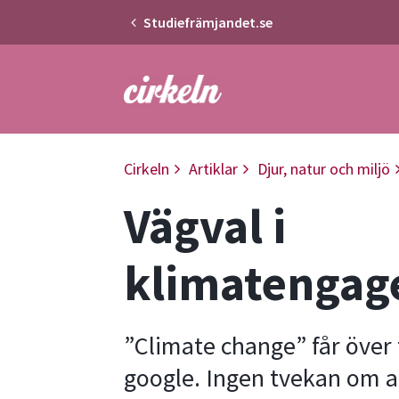
Studiefrämjandet.se
Gå till studiefrämjandets startsid
Cirkeln
Artiklar
Djur, natur och miljö
Vägval i
klimatenga
”Climate change” får över 
google. Ingen tvekan om a