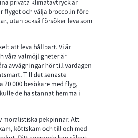
na privata klimatavtryck är
ör flyget och välja broccolin före
ckar, utan också försöker leva som
lt att leva hållbart. Vi är
ch våra valmöjligheter är
ra avvägningar hör till vardagen
matsmart. Till det senaste
a 70 000 besökare med flyg,
Skulle de ha stannat hemma i
 av moralistiska pekpinnar. Att
kam, köttskam och till och med
bakut. Ditt agerande kan säkert