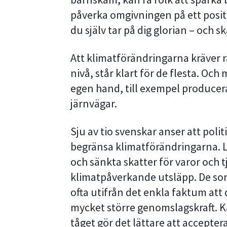
påverka omgivningen på ett positi
du själv tar på dig glorian – och 
Att klimatförändringarna kräver r
nivå, står klart för de flesta. Och
egen hand, till exempel producera 
järnvägar.
Sju av tio svenskar anser att poli
begränsa klimatförändringarna. Li
och sänkta skatter för varor och 
klimatpåverkande utsläpp. De som 
ofta utifrån det enkla faktum att
mycket större genomslagskraft. Kä
tåget gör det lättare att accepter