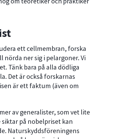
 nog om teoretiker och praktiker
ist
 studera ett cellmembran, forska
l nörda ner sig i pelargoner. Vi
et. Tänk bara på alla dödliga
a. Det är också forskarnas
krisen är ett faktum (även om
mer av generalister, som vet lite
siktar på nobelpriset kan
åde. Naturskyddsföreningens