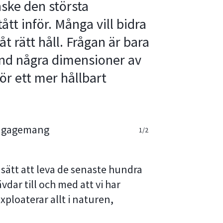
ske den största
tt inför. Många vill bidra
åt rätt håll. Frågan är bara
and några dimensioner av
r ett mer hållbart
1/2
2/2
sätt att leva de senaste hundra
ävdar till och med att vi har
exploaterar allt i naturen,