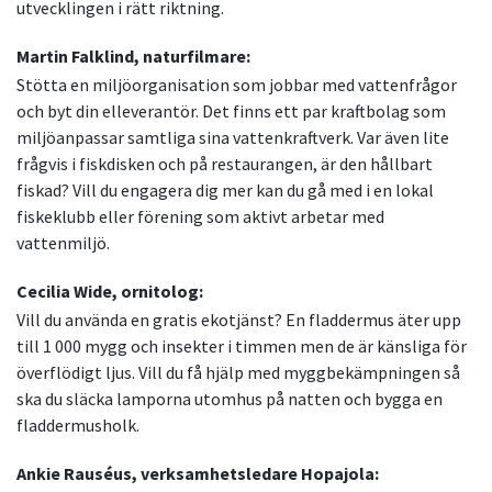
utvecklingen i rätt riktning.
Martin Falklind, naturfilmare:
Stötta en miljöorganisation som jobbar med vattenfrågor
och byt din elleverantör. Det finns ett par kraftbolag som
miljöanpassar samtliga sina vattenkraftverk. Var även lite
frågvis i fiskdisken och på restaurangen, är den hållbart
fiskad? Vill du engagera dig mer kan du gå med i en lokal
fiskeklubb eller förening som aktivt arbetar med
vattenmiljö.
Cecilia Wide, ornitolog:
Vill du använda en gratis ekotjänst? En fladdermus äter upp
till 1 000 mygg och insekter i timmen men de är känsliga för
överflödigt ljus. Vill du få hjälp med myggbekämpningen så
ska du släcka lamporna utomhus på natten och bygga en
fladdermusholk.
Ankie Rauséus, verksamhetsledare Hopajola: