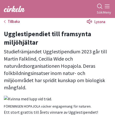
Gå till studiefrämjandets startsida
Sök
Meny
Tillbaka
Lyssna
Ugglestipendiet till framsynta
miljöhjältar
Studiefrämjandet Ugglestipendium 2023 går till
Martin Falklind, Cecilia Wide och
naturvårdsorganisationen Hopajola. Deras
folkbildningsinsatser inom natur- och
miljöområdet har spridit kunskap om biologisk
mångfald.
FÖRENINGEN HOPAJOLA väcker engagemang för naturen.
Ett stort grattis till årets vinnare av Ugglestipendiet!