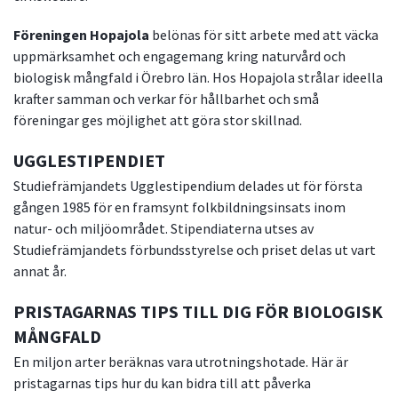
Föreningen Hopajola
belönas för sitt arbete med att väcka
uppmärksamhet och engagemang kring naturvård och
biologisk mångfald i Örebro län. Hos Hopajola strålar ideella
krafter samman och verkar för hållbarhet och små
föreningar ges möjlighet att göra stor skillnad.
UGGLESTIPENDIET
Studiefrämjandets Ugglestipendium delades ut för första
gången 1985 för en framsynt folkbildningsinsats inom
natur- och miljöområdet. Stipendiaterna utses av
Studiefrämjandets förbundsstyrelse och priset delas ut vart
annat år.
PRISTAGARNAS TIPS TILL DIG FÖR BIOLOGISK
MÅNGFALD
En miljon arter beräknas vara utrotningshotade. Här är
pristagarnas tips hur du kan bidra till att påverka