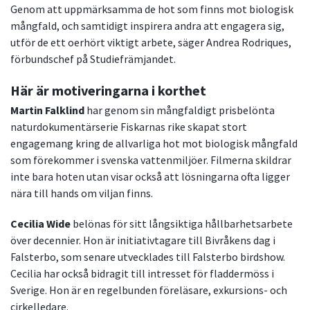
Genom att uppmärksamma de hot som finns mot biologisk
mångfald, och samtidigt inspirera andra att engagera sig,
utför de ett oerhört viktigt arbete, säger Andrea Rodriques,
förbundschef på Studiefrämjandet.
Här är motiveringarna i korthet
Martin Falklind
har genom sin mångfaldigt prisbelönta
naturdokumentärserie Fiskarnas rike skapat stort
engagemang kring de allvarliga hot mot biologisk mångfald
som förekommer i svenska vattenmiljöer. Filmerna skildrar
inte bara hoten utan visar också att lösningarna ofta ligger
nära till hands om viljan finns.
Cecilia Wide
belönas för sitt långsiktiga hållbarhetsarbete
över decennier. Hon är initiativtagare till Bivråkens dag i
Falsterbo, som senare utvecklades till Falsterbo birdshow.
Cecilia har också bidragit till intresset för fladdermöss i
Sverige. Hon är en regelbunden föreläsare, exkursions- och
cirkelledare.