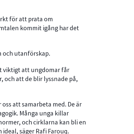
arkt för att prata om
mtalen kommit igång har det
m och utanförskap.
t viktigt att ungdomar får
 och att de blir lyssnade på,
ör oss att samarbeta med. De är
agogik. Många unga killar
ormer, och cirklarna kan bli en
h ideal, säger Rafi Farouq.