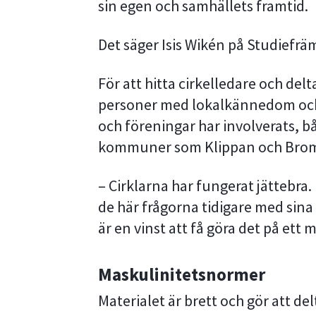
sin egen och samhällets framtid.
Det säger Isis Wikén på Studiefr
För att hitta cirkelledare och delt
personer med lokalkännedom och n
och föreningar har involverats, bå
kommuner som Klippan och Brom
– Cirklarna har fungerat jättebra.
de här frågorna tidigare med sina
är en vinst att få göra det på ett 
Maskulinitetsnormer
Materialet är brett och gör att d