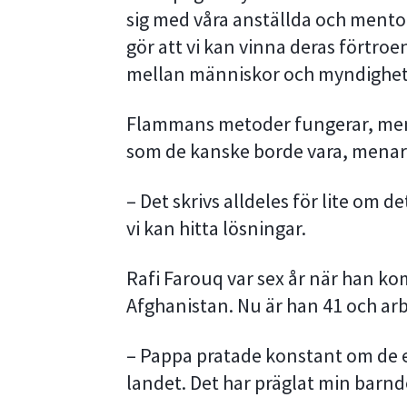
sig med våra anställda och mentore
gör att vi kan vinna deras förtroe
mellan människor och myndighete
Flammans metoder fungerar, me
som de kanske borde vara, menar
– Det skrivs alldeles för lite om d
vi kan hitta lösningar.
Rafi Farouq var sex år när han kom
Afghanistan. Nu är han 41 och arb
– Pappa pratade konstant om de ex
landet. Det har präglat min barnd