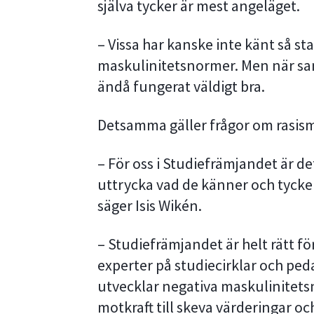
själva tycker är mest angeläget.
– Vissa har kanske inte känt så st
maskulinitetsnormer. Men när sa
ändå fungerat väldigt bra.
Detsamma gäller frågor om rasis
– För oss i Studiefrämjandet är de
uttrycka vad de känner och tycker,
säger Isis Wikén.
– Studiefrämjandet är helt rätt f
experter på studiecirklar och ped
utvecklar negativa maskulinitetsn
motkraft till skeva värderingar oc