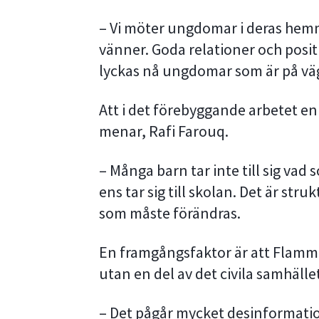
– Vi möter ungdomar i deras hemmi
vänner. Goda relationer och positiv
lyckas nå ungdomar som är på väg 
Att i det förebyggande arbetet en
menar, Rafi Farouq.
– Många barn tar inte till sig vad 
ens tar sig till skolan. Det är str
som måste förändras.
En framgångsfaktor är att Flamm
utan en del av det civila samhälle
– Det pågår mycket desinformatio