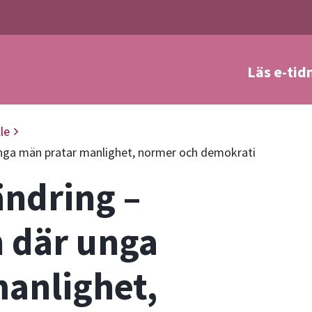
Läs e-tid
a
le
r unga män pratar manlighet, normer och demokrati
rändring –
n där unga
anlighet,