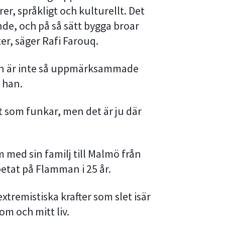
r, språkligt och kulturellt. Det
nde, och på så sätt bygga broar
r, säger Rafi Farouq.
n är inte så uppmärksammade
 han.
et som funkar, men det är ju där
 med sin familj till Malmö från
etat på Flamman i 25 år.
tremistiska krafter som slet isär
om och mitt liv.