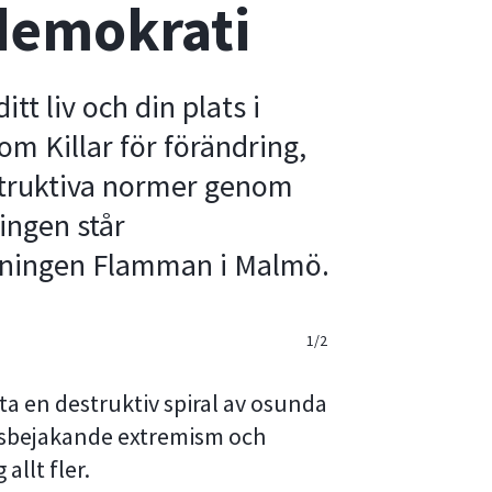
demokrati
tt liv och din plats i
om Killar för förändring,
struktiva normer genom
ingen står
eningen Flamman i Malmö.
1/2
2/2
ta en destruktiv spiral av osunda
ldsbejakande extremism och
allt fler.