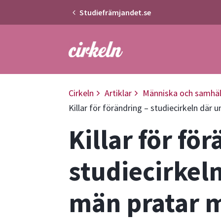
Studiefrämjandet.se
Gå till studiefrämjandets startsid
Cirkeln
Artiklar
Människa och samhäl
Killar för förändring – studiecirkeln dä
Killar för fö
studiecirkel
män pratar m