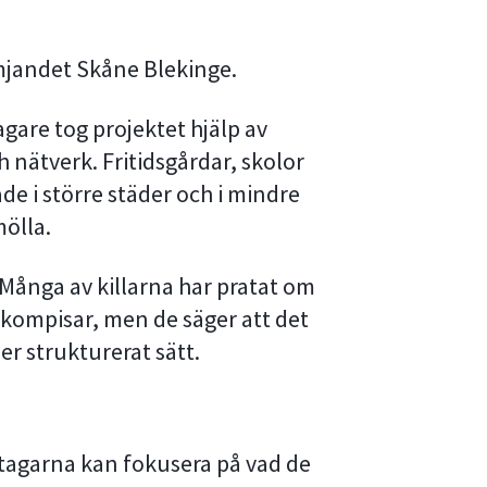
ämjandet Skåne Blekinge.
agare tog projektet hjälp av
ätverk. Fritidsgårdar, skolor
de i större städer och i mindre
ölla.
 Många av killarna har pratat om
 kompisar, men de säger att det
mer strukturerat sätt.
eltagarna kan fokusera på vad de