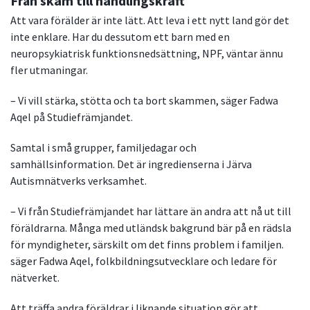
Från skam till handlingskraft
Att vara förälder är inte lätt. Att leva i ett nytt land gör det
inte enklare. Har du dessutom ett barn med en
neuropsykiatrisk funktionsnedsättning, NPF, väntar ännu
fler utmaningar.
– Vi vill stärka, stötta och ta bort skammen, säger Fadwa
Aqel på Studiefrämjandet.
Samtal i små grupper, familjedagar och
samhällsinformation. Det är ingredienserna i Järva
Autismnätverks verksamhet.
– Vi från Studiefrämjandet har lättare än andra att nå ut till
föräldrarna. Många med utländsk bakgrund bär på en rädsla
för myndigheter, särskilt om det finns problem i familjen.
säger Fadwa Aqel, folkbildningsutvecklare och ledare för
nätverket.
Att träffa andra föräldrar i liknande situation gör att