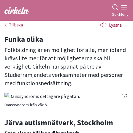
Gå till studiefrämjandets startsida
Sök
Meny
Tillbaka
Lyssna
Funka olika
Folkbildning är en möjlighet för alla, men ibland
krävs lite mer för att möjligheterna ska bli
verklighet. Cirkeln har spanat på tre av
Studiefrämjandets verksamheter med personer
med funktionsnedsättning.
1/2
2/2
Danssyndrom från Växjö.
Järva autismnätverk, Stockholm