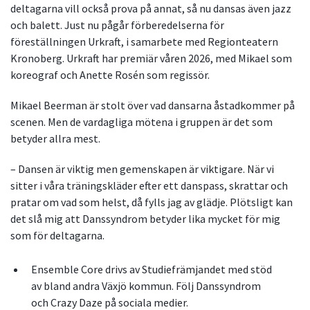
deltagarna vill också prova på annat, så nu dansas även jazz
och balett. Just nu pågår förberedelserna för
föreställningen Urkraft, i samarbete med Regionteatern
Kronoberg. Urkraft har premiär våren 2026, med Mikael som
koreograf och Anette Rosén som regissör.
Mikael Beerman är stolt över vad dansarna åstadkommer på
scenen. Men de vardagliga mötena i gruppen är det som
betyder allra mest.
– Dansen är viktig men gemenskapen är viktigare. När vi
sitter i våra träningskläder efter ett danspass, skrattar och
pratar om vad som helst, då fylls jag av glädje. Plötsligt kan
det slå mig att Danssyndrom betyder lika mycket för mig
som för deltagarna.
Ensemble Core drivs av Studiefrämjandet med stöd
av bland andra Växjö kommun. Följ Danssyndrom
och Crazy Daze på sociala medier.