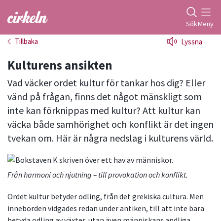
Gå till studiefrämjandets startsida
Sök
Meny
Tillbaka
Lyssna
Kulturens ansikten
Vad väcker ordet kultur för tankar hos dig? Eller
vänd på frågan, finns det något mänskligt som
inte kan förknippas med kultur? Att kultur kan
väcka både samhörighet och konflikt är det ingen
tvekan om. Här är några nedslag i kulturens värld.
Från harmoni och njutning – till provokation och konflikt.
Ordet kultur betyder odling, från det grekiska cultura. Men
innebörden vidgades redan under antiken, till att inte bara
betyda odling av växter, utan även människans andliga