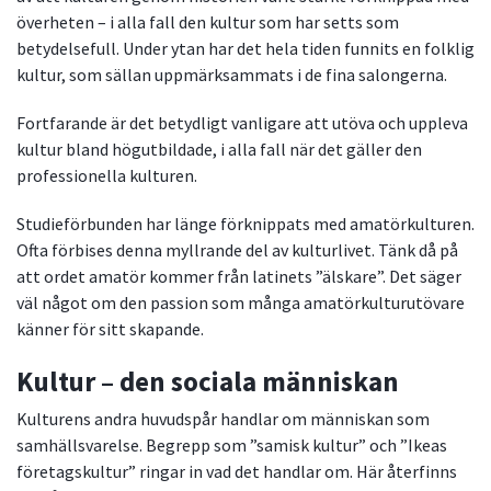
överheten – i alla fall den kultur som har setts som
betydelsefull. Under ytan har det hela tiden funnits en folklig
kultur, som sällan uppmärksammats i de fina salongerna.
Fortfarande är det betydligt vanligare att utöva och uppleva
kultur bland högutbildade, i alla fall när det gäller den
professionella kulturen.
Studieförbunden har länge förknippats med amatörkulturen.
Ofta förbises denna myllrande del av kulturlivet. Tänk då på
att ordet amatör kommer från latinets ”älskare”. Det säger
väl något om den passion som många amatörkulturutövare
känner för sitt skapande.
Kultur – den sociala människan
Kulturens andra huvudspår handlar om människan som
samhällsvarelse. Begrepp som ”samisk kultur” och ”Ikeas
företagskultur” ringar in vad det handlar om. Här återfinns