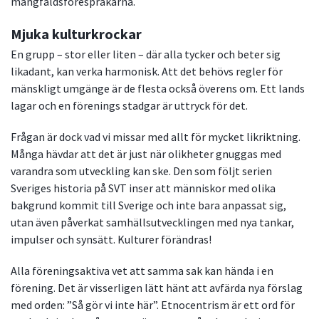
mångfaldsförespråkarna.
Mjuka kulturkrockar
En grupp – stor eller liten – där alla tycker och beter sig
likadant, kan verka harmonisk. Att det behövs regler för
mänskligt umgänge är de flesta också överens om. Ett lands
lagar och en förenings stadgar är uttryck för det.
Frågan är dock vad vi missar med allt för mycket likriktning.
Många hävdar att det är just när olikheter gnuggas med
varandra som utveckling kan ske. Den som följt serien
Sveriges historia på SVT inser att människor med olika
bakgrund kommit till Sverige och inte bara anpassat sig,
utan även påverkat samhällsutvecklingen med nya tankar,
impulser och synsätt. Kulturer förändras!
Alla föreningsaktiva vet att samma sak kan hända i en
förening. Det är visserligen lätt hänt att avfärda nya förslag
med orden: ”Så gör vi inte här”. Etnocentrism är ett ord för