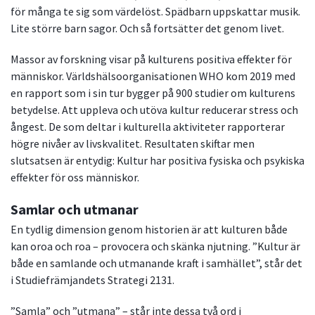
för många te sig som värdelöst. Spädbarn uppskattar musik.
Lite större barn sagor. Och så fortsätter det genom livet.
Massor av forskning visar på kulturens positiva effekter för
människor. Världshälsoorganisationen WHO kom 2019 med
en rapport som i sin tur bygger på 900 studier om kulturens
betydelse. Att uppleva och utöva kultur reducerar stress och
ångest. De som deltar i kulturella aktiviteter rapporterar
högre nivåer av livskvalitet. Resultaten skiftar men
slutsatsen är entydig: Kultur har positiva fysiska och psykiska
effekter för oss människor.
Samlar och utmanar
En tydlig dimension genom historien är att kulturen både
kan oroa och roa – provocera och skänka njutning. ”Kultur är
både en samlande och utmanande kraft i samhället”, står det
i Studiefrämjandets Strategi 2131.
”Samla” och ”utmana” – står inte dessa två ord i