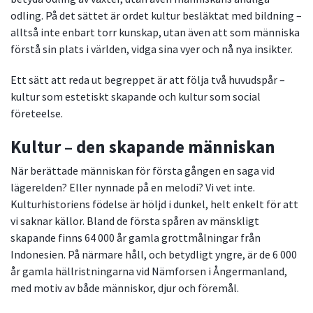
odling. På det sättet är ordet kultur besläktat med bildning –
alltså inte enbart torr kunskap, utan även att som människa
förstå sin plats i världen, vidga sina vyer och nå nya insikter.
Ett sätt att reda ut begreppet är att följa två huvudspår –
kultur som estetiskt skapande och kultur som social
företeelse.
Kultur – den skapande människan
När berättade människan för första gången en saga vid
lägerelden? Eller nynnade på en melodi? Vi vet inte.
Kulturhistoriens födelse är höljd i dunkel, helt enkelt för att
vi saknar källor. Bland de första spåren av mänskligt
skapande finns 64 000 år gamla grottmålningar från
Indonesien. På närmare håll, och betydligt yngre, är de 6 000
år gamla hällristningarna vid Nämforsen i Ångermanland,
med motiv av både människor, djur och föremål.