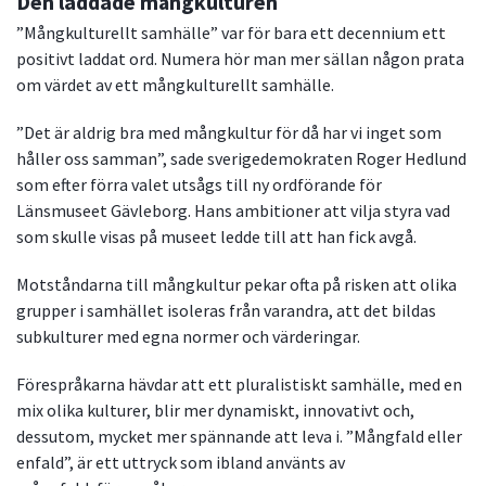
Den laddade mångkulturen
”Mångkulturellt samhälle” var för bara ett decennium ett
positivt laddat ord. Numera hör man mer sällan någon prata
om värdet av ett mångkulturellt samhälle.
”Det är aldrig bra med mångkultur för då har vi inget som
håller oss samman”, sade sverigedemokraten Roger Hedlund
som efter förra valet utsågs till ny ordförande för
Länsmuseet Gävleborg. Hans ambitioner att vilja styra vad
som skulle visas på museet ledde till att han fick avgå.
Motståndarna till mångkultur pekar ofta på risken att olika
grupper i samhället isoleras från varandra, att det bildas
subkulturer med egna normer och värderingar.
Förespråkarna hävdar att ett pluralistiskt samhälle, med en
mix olika kulturer, blir mer dynamiskt, innovativt och,
dessutom, mycket mer spännande att leva i. ”Mångfald eller
enfald”, är ett uttryck som ibland använts av