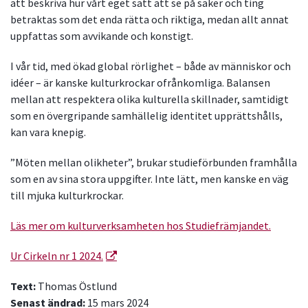
att beskriva hur vårt eget sätt att se på saker och ting
betraktas som det enda rätta och riktiga, medan allt annat
uppfattas som avvikande och konstigt.
I vår tid, med ökad global rörlighet – både av människor och
idéer – är kanske kulturkrockar ofrånkomliga. Balansen
mellan att respektera olika kulturella skillnader, samtidigt
som en övergripande samhällelig identitet upprättshålls,
kan vara knepig.
”Möten mellan olikheter”, brukar studieförbunden framhålla
som en av sina stora uppgifter. Inte lätt, men kanske en väg
till mjuka kulturkrockar.
Läs mer om kulturverksamheten hos Studiefrämjandet.
Ur Cirkeln nr 1 2024.
Text:
Thomas Östlund
Senast ändrad:
15 mars 2024