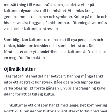
motsättning till varandra? Jo, och just detta visar på
kulturens dynamiska roll i samhället. Vi samlas kring
gemensamma traditioner och symboler. Kollar på mello och
hissar svenska flaggan på midsommar. I föreningslivet möts
vi och delar kulturella intressen.
Samtidigt kan kulturen utmana oss till nya perspektiv och
tankar, både som individer och i samhället i stort. Det
förutsätter dock yttrandefrihet – att kulturen är fri och inte
en megafon för makten.
Ojämlik kultur
”Jag fattar inte vad det här betyder”, har nog många tänkt
inför ett abstrakt konstverk. Både opera och hiphop kan
verka obegripligt första gången. En viss ansträngning krävs
ibland för att ta till sig kultur.
”Finkultur” är ett ord som hängt med länge. Det kommer sig
av att kulturen genom historien varit starkt förknippad med