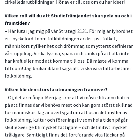
cirkelledarutbildningar. Hör av er till oss om du har idéer!
Vilken roll vill du att Studiefrämjandet ska spela nu och i
framtiden?
– Här lutar jag mig på vår Strategi 2131. För mig är lyhördhet
ett nyckelord. Inom folkbildningen är det just folket,
människors nyfikenhet och drömmar, som ytterst definierar
vårt uppdrag. Vi ska lyssna, spana och tänka på att alla inte
har kraft eller mod att komma till oss. Då måste vi komma
till dom! Jag brukar ibland säga att vi ska vara fältarbetare i
folkbildning.
Vilken blir den största utmaningen framöver?
– Oj, det är många. Men jag tror att vi måste bli ännu bättre
på att finnas där vi behövs mest och kan göra störst skillnad
för människor. Jag är övertygad om att utan det myller av
folkbildning, kultur och föreningsliv som hela tiden pågår
skulle Sverige bli mycket fattigare – och definitivt mycket
tråkigare. Samtidigt finns det fortfarande vita fläckar på