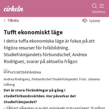
Gå till studiefrämjandets startsida
Sök
Meny
Tillbaka
Lyssna
Tufft ekonomiskt läge
I detta tuffa ekonomiska läge är fokus på att
frigöra resurser för folkbildning.
Studiefrämjandets förbundschef, Andrea
Rodriguez, svarar på aktuella frågor.
Andrea Rodriguez, förbundschef Studiefrämjandet.
Foto:
Johanna
Lidberg
Det är stora förändringar på gång i
studieförbundsvärlden. Hur påverkar det
Studiefrämjandet?
– Såklart påverkas vi av det minskade statsanslaget. Vi måste