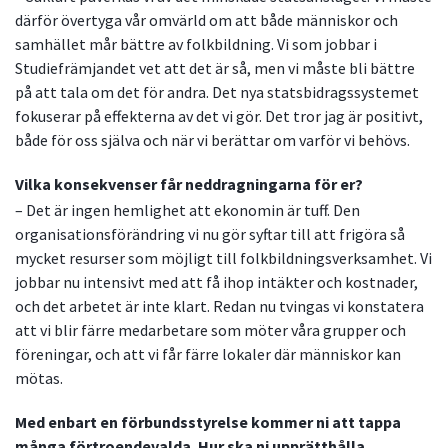
därför övertyga vår omvärld om att både människor och
samhället mår bättre av folkbildning. Vi som jobbar i
Studiefrämjandet vet att det är så, men vi måste bli bättre
på att tala om det för andra. Det nya statsbidragssystemet
fokuserar på effekterna av det vi gör. Det tror jag är positivt,
både för oss själva och när vi berättar om varför vi behövs.
Vilka konsekvenser får neddragningarna för er?
– Det är ingen hemlighet att ekonomin är tuff. Den
organisationsförändring vi nu gör syftar till att frigöra så
mycket resurser som möjligt till folkbildningsverksamhet. Vi
jobbar nu intensivt med att få ihop intäkter och kostnader,
och det arbetet är inte klart. Redan nu tvingas vi konstatera
att vi blir färre medarbetare som möter våra grupper och
föreningar, och att vi får färre lokaler där människor kan
mötas.
Med enbart en förbundsstyrelse kommer ni att tappa
många förtroendevalda. Hur ska ni upprätthålla