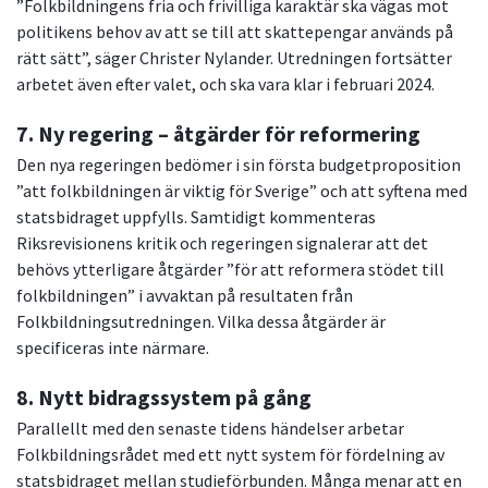
”Folkbildningens fria och frivilliga karaktär ska vägas mot
politikens behov av att se till att skattepengar används på
rätt sätt”, säger Christer Nylander. Utredningen fortsätter
arbetet även efter valet, och ska vara klar i februari 2024.
7. Ny regering – åtgärder för reformering
Den nya regeringen bedömer i sin första budgetproposition
”att folkbildningen är viktig för Sverige” och att syftena med
statsbidraget uppfylls. Samtidigt kommenteras
Riksrevisionens kritik och regeringen signalerar att det
behövs ytterligare åtgärder ”för att reformera stödet till
folkbildningen” i avvaktan på resultaten från
Folkbildningsutredningen. Vilka dessa åtgärder är
specificeras inte närmare.
8. Nytt bidragssystem på gång
Parallellt med den senaste tidens händelser arbetar
Folkbildningsrådet med ett nytt system för fördelning av
statsbidraget mellan studieförbunden. Många menar att en