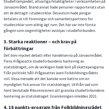
Studiefrämjandet, allvarliga felaktigheter i verksamheten på
Järvaområdet. Bland annat hade personer rapporterats utan
att de deltagit i studiecirklar. Dessutom hade pengar
betalats ut till föreningar och samarbetspartners för
studiecirklar som aldrig ägt rum. Det här var inte första
gången som oegentligheter avslöjas i studieförbunden.
3. Starka reaktioner – och krav på
förbättringar
Det blev mycket debatt efter händelserna på Järvaområdet.
Flera ifrågasatte studieförbundens hantering av
statsbidraget, om de verkligen hade koll på skattepengarna.
Från politiskt håll ifrågasattes även Folkbildningsrådets
roll. Vissa menade att det kanske vore bättre om en
myndighet fick ansvar för statsbidraget. Utifrån vad som
hänt beslutade Riksrevisionen att granska studieförbundens
hantering av statsbidraget. Granskningen inleddes 2021.
4. 18 punkts-program från Folkbildningsrådet