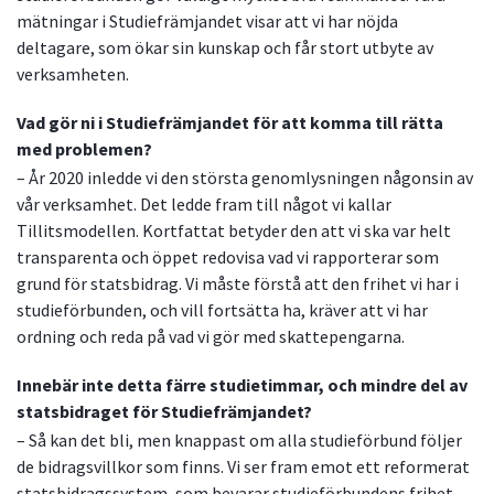
mätningar i Studiefrämjandet visar att vi har nöjda
deltagare, som ökar sin kunskap och får stort utbyte av
verksamheten.
Vad gör ni i Studiefrämjandet för att komma till rätta
med problemen?
– År 2020 inledde vi den största genomlysningen någonsin av
vår verksamhet. Det ledde fram till något vi kallar
Tillitsmodellen. Kortfattat betyder den att vi ska var helt
transparenta och öppet redovisa vad vi rapporterar som
grund för statsbidrag. Vi måste förstå att den frihet vi har i
studieförbunden, och vill fortsätta ha, kräver att vi har
ordning och reda på vad vi gör med skattepengarna.
Innebär inte detta färre studietimmar, och mindre del av
statsbidraget för Studiefrämjandet?
– Så kan det bli, men knappast om alla studieförbund följer
de bidragsvillkor som finns. Vi ser fram emot ett reformerat
statsbidragssystem, som bevarar studieförbundens frihet.