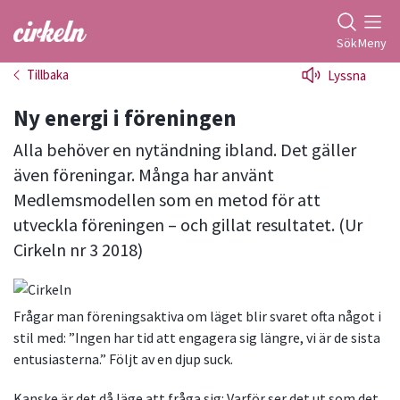
Gå till studiefrämjandets startsida
Sök
Meny
Tillbaka
Lyssna
Ny energi i föreningen
Alla behöver en nytändning ibland. Det gäller
även föreningar. Många har använt
Medlemsmodellen som en metod för att
utveckla föreningen – och gillat resultatet. (Ur
Cirkeln nr 3 2018)
Frågar man föreningsaktiva om läget blir svaret ofta något i
stil med: ”Ingen har tid att engagera sig längre, vi är de sista
entusiasterna.” Följt av en djup suck.
Kanske är det då läge att fråga sig: Varför ser det ut som det