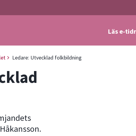
Läs e-tid
a
let
Ledare: Utvecklad folkbildning
cklad
ämjandets
 Håkansson.