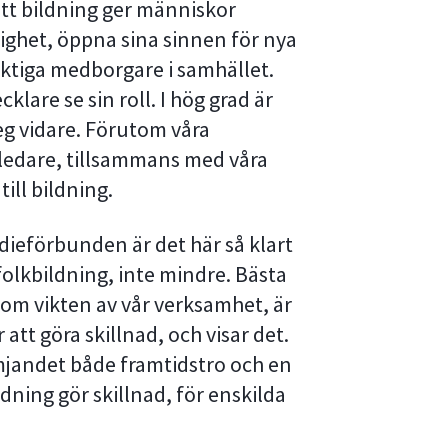
tt bildning ger människor
lighet, öppna sina sinnen för nya
aktiga medborgare i samhället.
klare se sin roll. I hög grad är
teg vidare. Förutom våra
ledare, tillsammans med våra
ill bildning.
ieförbunden är det här så klart
folkbildning, inte mindre. Bästa
a om vikten av vår verksamhet, är
 att göra skillnad, och visar det.
rämjandet både framtidstro och en
ldning gör skillnad, för enskilda