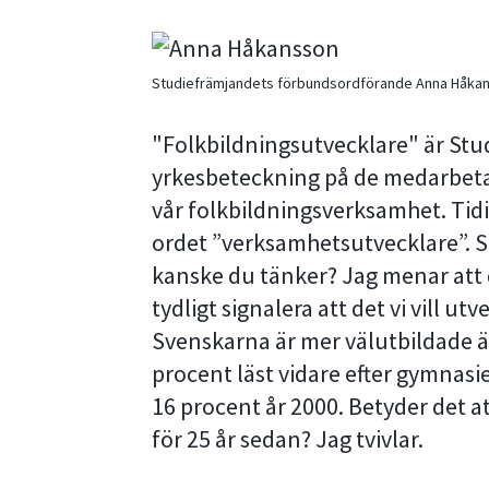
Studiefrämjandets förbundsordförande Anna Håka
"Folkbildningsutvecklare" är St
yrkesbeteckning på de medarbeta
vår folkbildningsverksamhet. Tidi
ordet ”verksamhetsutvecklare”. S
kanske du tänker? Jag menar att 
tydligt signalera att det vi vill utv
Svenskarna är mer välutbildade än
procent läst vidare efter gymnasie
16 procent år 2000. Betyder det at
för 25 år sedan? Jag tvivlar.