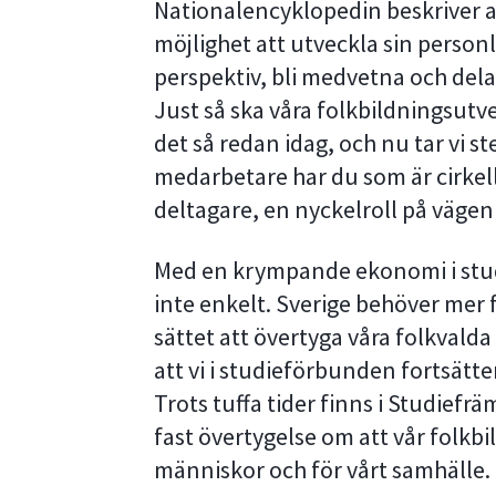
Nationalencyklopedin beskriver a
möjlighet att utveckla sin person
perspektiv, bli medvetna och del
Just så ska våra folkbildningsutvec
det så redan idag, och nu tar vi s
medarbetare har du som är cirkel
deltagare, en nyckelroll på vägen t
Med en krympande ekonomi i stud
inte enkelt. Sverige behöver mer 
sättet att övertyga våra folkvald
att vi i studieförbunden fortsätter
Trots tuffa tider finns i Studief
fast övertygelse om att vår folkbi
människor och för vårt samhälle.