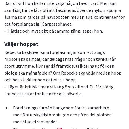
Därför vill hon heller inte välja någon favoritart. Men kan
samtidigt inte låta bli att fascineras över de mytomspunna
ålarna som färdas på havsbotten mellan alla kontinenter för
att fortplanta sig i Sargassohavet.
– Häftigt och mystiskt på samma gång, säger hon.
Väljer hoppet
Rebecka beskriver sina föreläsningar som ett slags
filosofiska samtal, där deltagarnas frågor och tankar får
stort utrymme. Hur ser då framtidsutsikterna ut för den
biologiska mångfalden? Om Rebecka ska välja mellan hopp
och hot så väljer hon definitivt hopp.
– Läget är kritiskt men vi kan göra skillnad. Du får aldrig
känna att du är för liten för att påverka.
Föreläsningsturnén har genomförts i samarbete
med Naturskyddsföreningen och på en del platser
med Studiefrämjandet.