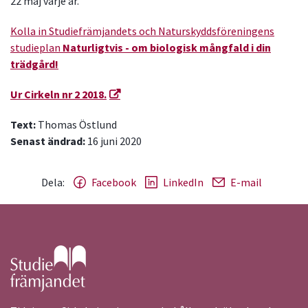
22 maj varje år.
Kolla in Studiefrämjandets och Naturskyddsföreningens
studieplan
Naturligtvis
- om biologisk mångfald i din
trädgård!
Ur Cirkeln nr 2 2018.
Text:
Thomas Östlund
Senast ändrad:
16 juni 2020
Dela:
Facebook
LinkedIn
E-mail
Gå till studiefrämjandets startsida