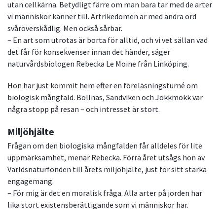
utan cellkärna. Betydligt färre om man bara tar med de arter
vi människor känner till. Artrikedomen är med andra ord
svåröverskådlig. Men också sårbar.
– En art som utrotas är borta för alltid, och vi vet sällan vad
det får för konsekvenser innan det händer, säger
naturvårdsbiologen Rebecka Le Moine från Linköping.
Hon har just kommit hem efter en föreläsningsturné om
biologisk mångfald. Bollnäs, Sandviken och Jokkmokk var
några stopp på resan – och intresset är stort.
Miljöhjälte
Frågan om den biologiska mångfalden får alldeles för lite
uppmärksamhet, menar Rebecka. Förra året utsågs hon av
Världsnaturfonden till årets miljöhjälte, just för sitt starka
engagemang.
– För mig är det en moralisk fråga. Alla arter på jorden har
lika stort existensberättigande som vi människor har.