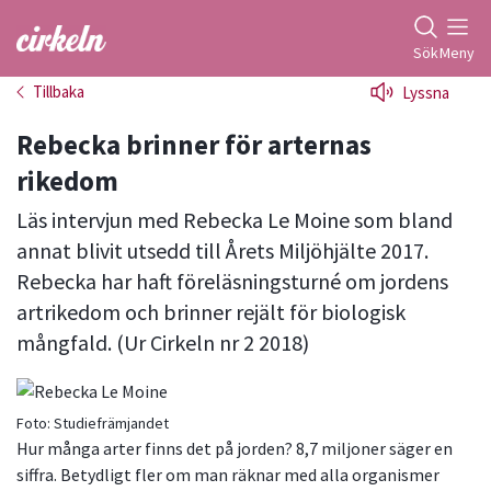
Gå till studiefrämjandets startsida
Sök
Meny
Tillbaka
Lyssna
Rebecka brinner för arternas
rikedom
Läs intervjun med Rebecka Le Moine som bland
annat blivit utsedd till Årets Miljöhjälte 2017.
Rebecka har haft föreläsningsturné om jordens
artrikedom och brinner rejält för biologisk
mångfald. (Ur Cirkeln nr 2 2018)
Foto:
Studiefrämjandet
Hur många arter finns det på jorden? 8,7 miljoner säger en
siffra. Betydligt fler om man räknar med alla organismer