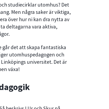
r och studiecirklar utomhus? Det
ang. Men några saker är viktiga,
dera över hur ni kan dra nytta av
ta deltagarna vara aktiva,
ågor.
 går det att skapa fantastiska
 säger utomhuspedagogen och
Linköpings universitet. Det är
apen växa!
dagogik
Så beskrivs I Ur och Skur på