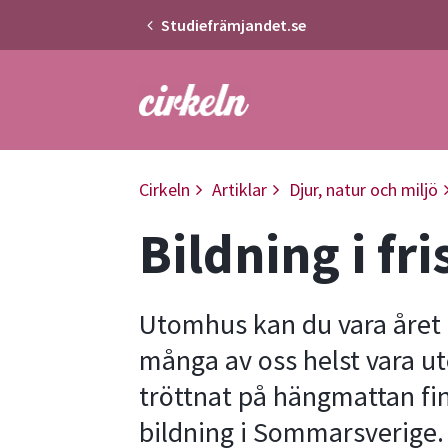
Studiefrämjandet.se
Gå till studiefrämjandets startsid
Cirkeln
Artiklar
Djur, natur och miljö
Bildning i fri
Utomhus kan du vara året
många av oss helst vara ut
tröttnat på hängmattan fin
bildning i Sommarsverige. 