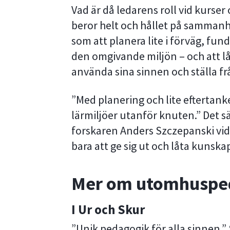
Vad är då ledarens roll vid kurse
beror helt och hållet på sammanh
som att planera lite i förväg, fun
den omgivande miljön – och att lå
använda sina sinnen och ställa fr
”Med planering och lite eftertanke
lärmiljöer utanför knuten.” Det
forskaren Anders Szczepanski vid 
bara att ge sig ut och låta kunsk
Mer om utomhuspe
I Ur och Skur
”Unik pedagogik för alla sinnen.” 