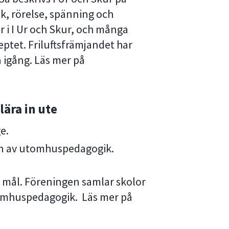
k, rörelse, spänning och
r i I Ur och Skur, och många
eptet. Friluftsfrämjandet har
 igång. Läs mer på
lära in ute
e.
en av utomhuspedagogik.
 mål. Föreningen samlar skolor
tomhuspedagogik. Läs mer på