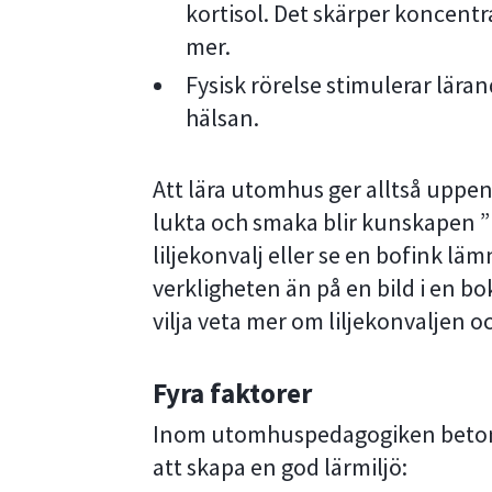
kortisol. Det skärper koncen
mer.
Fysisk rörelse stimulerar lära
hälsan.
Att lära utomhus ger alltså uppe
lukta och smaka blir kunskapen ”på
liljekonvalj eller se en bofink läm
verkligheten än på en bild i en bok
vilja veta mer om liljekonvaljen 
Fyra faktorer
Inom utomhuspedagogiken betonas
att skapa en god lärmiljö: