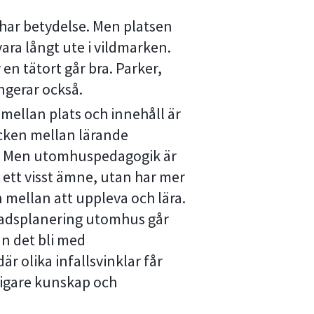
 har betydelse. Men platsen
vara långt ute i vildmarken.
en tätort går bra. Parker,
ngerar också.
 mellan plats och innehåll är
ecken mellan lärande
. Men utomhuspedagogik är
l ett visst ämne, utan har mer
 mellan att uppleva och lära.
stadsplanering utomhus går
an det bli med
r olika infallsvinklar får
igare kunskap och